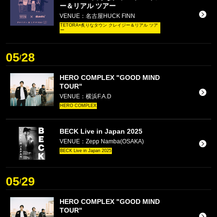
ー＆リアル ツアー
VENUE：名古屋HUCK FINN
TETORA×炙りなタウン クレイジー＆リアル ツア
ー
05
28
/
HERO COMPLEX "GOOD MIND
TOUR"
VENUE：横浜F.A.D
HERO COMPLEX
BECK Live in Japan 2025
VENUE：Zepp Namba(OSAKA)
BECK Live in Japan 2025
05
29
/
HERO COMPLEX "GOOD MIND
TOUR"