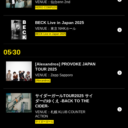
VENUE：仙台enn 2nd
HERO COMPLEX
BECK Live in Japan 2025
VENUE：東京 NHKホール
BECK Live in Japan 2025
05
30
/
[Alexandros] PROVOKE JAPAN
TOUR 2025
VENUE：Zepp Sapporo
[Alexandros]
サイダーガールTOUR2025 サイ
ダーのゆくえ -BACK TO THE
CIDER-
VENUE：札幌 KLUB COUNTER
ACTION
サイダーガール