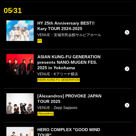
05
31
/
HY 25th Anniversary BEST!!
Kary TOUR 2024-2025
VENUE：安城市民会館サルビアホール
HY
ASIAN KUNG-FU GENERATION
presents NANO-MUGEN FES.
2025 in Yokohama
VENUE：Kアリーナ横浜
ASIAN KUNG-FU GENERATION
[Alexandros] PROVOKE JAPAN
TOUR 2025
VENUE：Zepp Sapporo
[Alexandros]
HERO COMPLEX "GOOD MIND
TOUR"