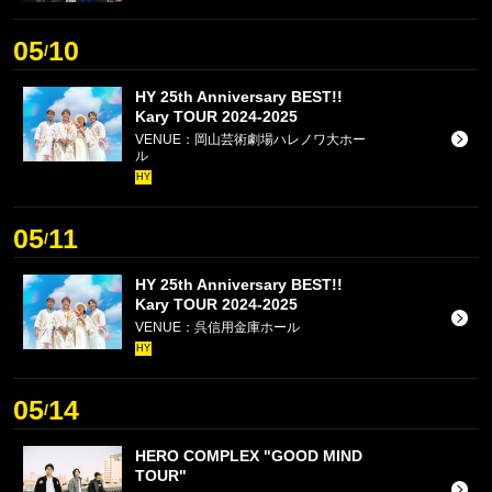
05
10
/
HY 25th Anniversary BEST!!
Kary TOUR 2024-2025
VENUE：岡山芸術劇場ハレノワ大ホー
ル
HY
05
11
/
HY 25th Anniversary BEST!!
Kary TOUR 2024-2025
VENUE：呉信用金庫ホール
HY
05
14
/
HERO COMPLEX "GOOD MIND
TOUR"