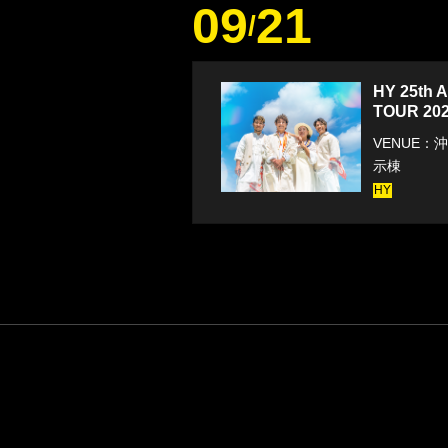
09
21
/
HY 25th A
TOUR 202
VENUE
示棟
HY