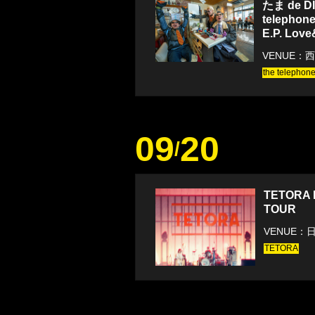
たま de DI
telephon
E.P. Lov
VENUE：西
the telephon
09
20
/
TETORA 
TOUR
VENUE
TETORA