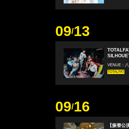
09
13
/
TOTALFA
SILHOUET
VENUE：八
TOTALFAT
09
16
/
【振替公演】t