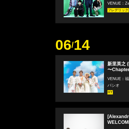
VENUE：Zep
フレデリック
06
14
/
新里英之 (HY
〜Chapte
VENUE：
パシオ
HY
[Alexand
WELCOM