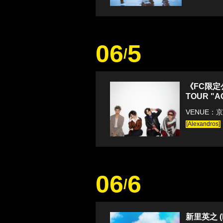
06
5
/
《FC限定公演
TOUR "A
VENUE：
[Alexandros]
06
6
/
新里英之 (HY