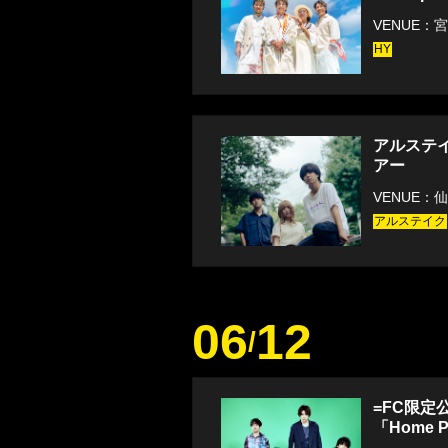
VENUE：
HY
アルステ
アー
VENUE：仙
アルステイク
06
12
/
=FC限定
「Home Pa