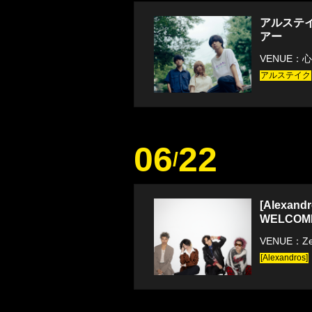
アルステ
アー
VENUE：
アルステイク
06
22
/
[Alexand
WELCOM
VENUE：Zep
[Alexandros]