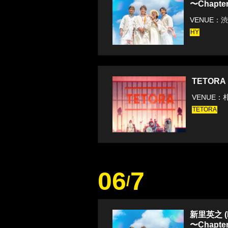
〜Chapte
VENUE：渋
HY
TETOR
VENUE
TETORA
06
7
/
新里英之 (HY
〜Chapte