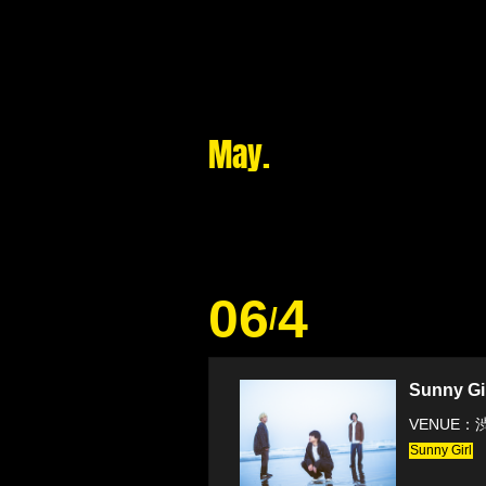
May.
06
4
/
Sunny 
VENUE：渋
Sunny Girl