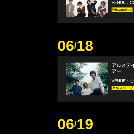
VENUE：CO
[Alexandros]
06
18
/
アルステ
アー
VENUE：
アルステイク
06
19
/