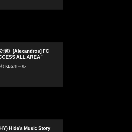
》[Alexandros] FC
CCESS ALL AREA"
京都 KBSホール
) Hide’s Music Story