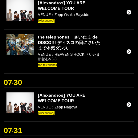
[Alexandros] YOU ARE
WELCOME TOUR
VENUE：Zepp Osaka Bayside
[Alexandros]
the telephones さいたま de
DISCO!!! ディスコの日にさいた
まで本気ダンス
VENUE：HEAVEN'S ROCK さいたま
新都心VJ-3
the telephones
07
30
/
[Alexandros] YOU ARE
WELCOME TOUR
VENUE：Zepp Nagoya
[Alexandros]
07
31
/