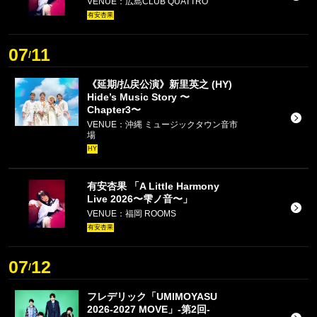
VENUE：広島CLUB QUATTRO
有安杏果
07
11
/
《延期/払戻公演》新里英之 (HY)
Hide’s Music Story 〜
Chapter3〜
VENUE：沖縄 ミュージックタウン音市
場
HY
有安杏果 「A Little Harmony
Live 2026〜雫ノ音〜」
VENUE：福岡 ROOMS
有安杏果
07
12
/
フレデリック「UMIMOYASU
2026-2027 MOVE」-第2回-