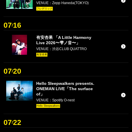
VENUE：Zepp Haneda(TOKYO)
フレデリック
07
16
/
有安杏果 「A Little Harmony
Live 2026〜雫ノ音〜」
VENUE：渋谷CLUB QUATTRO
有安杏果
07
20
/
Hello Sleepwalkers presents.
ONEMAN LIVE「The surface
of」
VENUE：Spotify O-nest
Hello Sleepwalkers
07
22
/