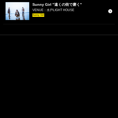
Sunny Girl "遠くの街で磨く"
VENUE：⽔⼾LIGHT HOUSE
Sunny Girl