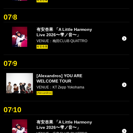
有安杏果
07
8
/
有安杏果 「A Little Harmony
Live 2026〜雫ノ音〜」
VENUE：梅田CLUB QUATTRO
有安杏果
07
9
/
[Alexandros] YOU ARE
WELCOME TOUR
VENUE：KT Zepp Yokohama
[Alexandros]
07
10
/
有安杏果 「A Little Harmony
Live 2026〜雫ノ音〜」