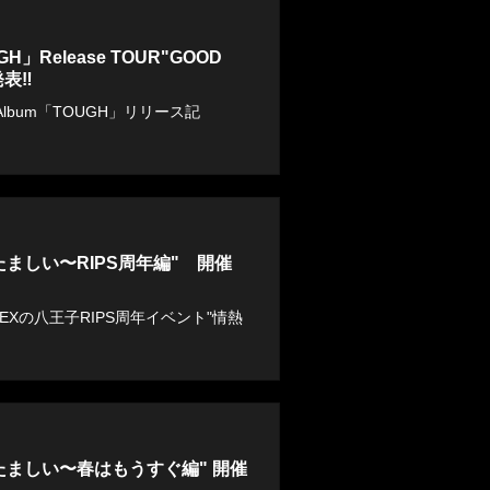
H」Release TOUR"GOOD
表‼︎
ni Album「TOUGH」リリース記
情熱たましい〜RIPS周年編" 開催
PLEXの八王子RIPS周年イベント"情熱
情熱たましい〜春はもうすぐ編" 開催