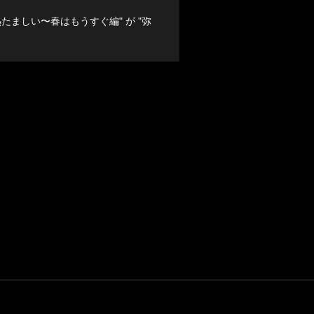
情熱たましい〜春はもうすぐ編" が "弥