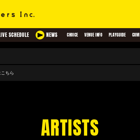
LIVE SCHEDULE
NEWS
CHOICE
VENUE INFO
PLAYGUIDE
COM
せはこちら
ARTISTS