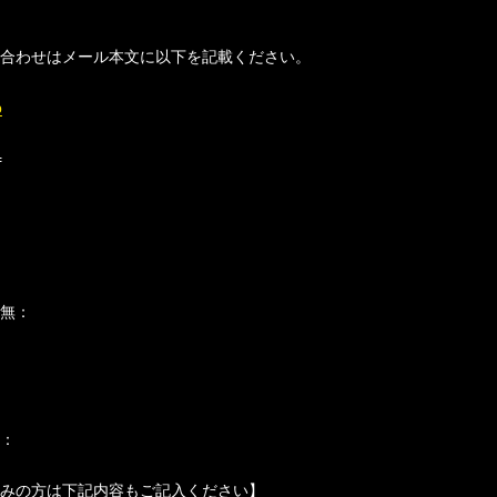
合わせはメール本文に以下を記載ください。
p
=
無：
：
みの方は下記内容もご記入ください】