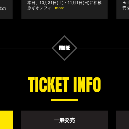
本日、10月31日(土)・11月1日(日)に相模
He
原ギオンフィ
...more
売
催の
MORE
TICKET INFO
一般発売