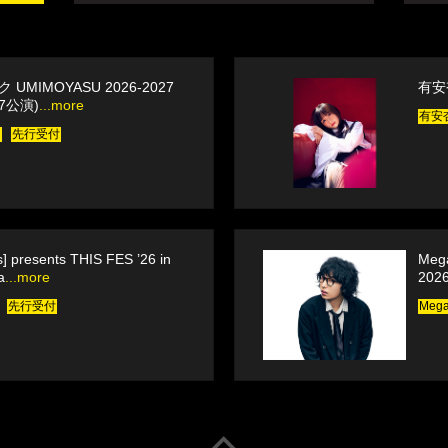
UMIMOYASU 2026-2027
有安杏
17公演)
...more
有安
ク
先行受付
s] presents THIS FES ’26 in
Meg
a
...more
202
先行受付
Mega