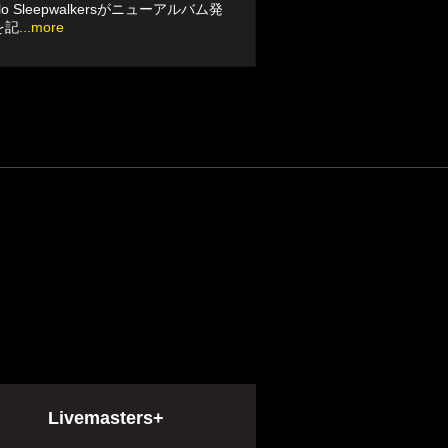
llo Sleepwalkersがニューアルバム発
を記
...more
Livemasters+