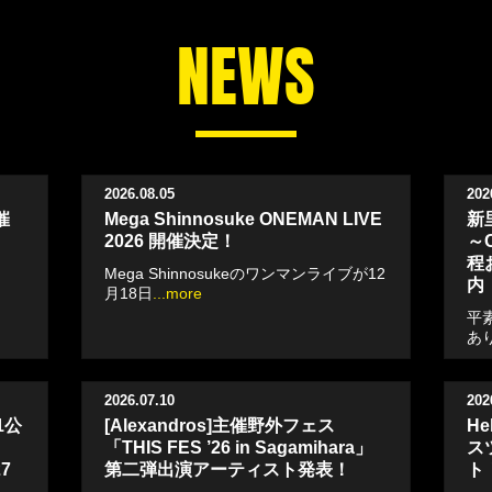
NEWS
2026.08.05
202
催
Mega Shinnosuke ONEMAN LIVE
新里
2026 開催決定！
～
程
Mega Shinnosukeのワンマンライブが12
内
月18日
...more
平
あ
2026.07.10
202
1公
[Alexandros]主催野外フェス
He
「THIS FES ’26 in Sagamihara」
ス
7
第二弾出演アーティスト発表！
ト