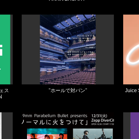
フェス
"ホールで対バン"
Juice 
N