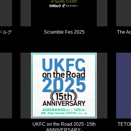
ミドルグ
Scramble Fes 2025
The A
UKFC on the Road 2025 ‐15th
TET
ANNIVERSARY‐