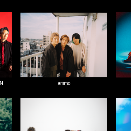
ON
ammo