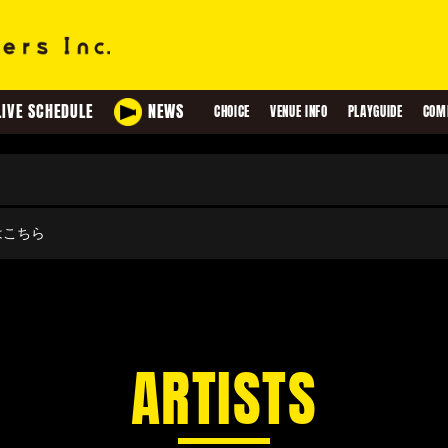
LIVE SCHEDULE
NEWS
CHOICE
VENUE INFO
PLAYGUIDE
COM
せはこちら
ARTISTS