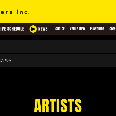
LIVE SCHEDULE
NEWS
CHOICE
VENUE INFO
PLAYGUIDE
COM
せはこちら
ARTISTS