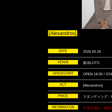
[Alexandros]
DATE
2026.05.28
VENUE
新潟LOTS
OPEN/START
OPEN 18:00 / ST
ACT
[Alexandros]
PRICE
スタンディング：¥8
INFORMATION
※当公演は、[Alex