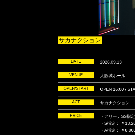
サカナクション
DATE
2026.09.13
VENUE
大阪城ホール
OPEN/START
OPEN 16:00 / ST
ACT
サカナクション
PRICE
・アリーナSS指定： 
・S指定： ￥13,20
・A指定： ￥8,800