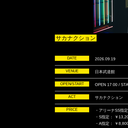
サカナクション
DATE
2026.09.19
VENUE
日本武道館
OPEN/START
OPEN 17:00 / ST
ACT
サカナクション
PRICE
・アリーナSS指定： 
・S指定： ￥13,20
・A指定： ￥8,800