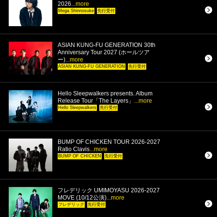
2026
...more
Mega Shinnosuke
先行受付
ASIAN KUNG-FU GENERATION 30th
Anniversary Tour 2027 (ホールツア
ー)
...more
ASIAN KUNG-FU GENERATION
先行受付
Hello Sleepwalkers presents. Album
Release Tour「The Layers」
...more
Hello Sleepwalkers
先行受付
BUMP OF CHICKEN TOUR 2026-2027
Ratio Clavis
...more
BUMP OF CHICKEN
先行受付
フレデリック UMIMOYASU 2026-2027
MOVE (10/12公演)
...more
フレデリック
先行受付