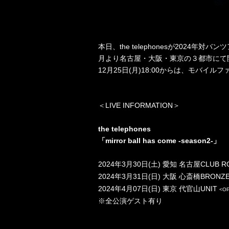
本日、
the telephones
が
2024
年対バンツ
月より名古屋・大阪・東京の３都市にて
12
月
25
日
(
月
)18:00
からは、モバイルフ
＜
LIVE INFORMATION
＞
the telephones
「
mirror ball has come -season2-
」
2024
年
3
月
30
日
(
土
)
愛知 名古屋
CLUB R
2024
年
3
月
31
日
(
日
)
大阪 心斎橋
BRONZ
2024
年
4
月
07
日
(
日
)
東京 代官山
UNIT
<OP
※全公演ゲスト有り