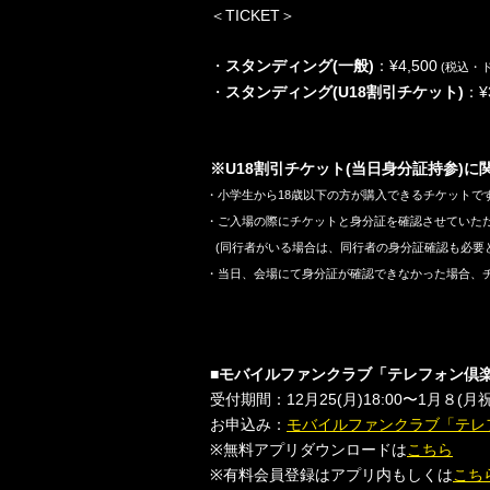
＜
TICKET
＞
・
スタンディング
(
一般
)
：
¥4,500
(
税込・
・
スタンディング
(U18
割引チケット
)
：
¥
※
U18
割引チケット
(
当日身分証持参
)に
・小学生から
18
歳以下の方が購入できるチケットで
・ご入場の際にチケットと身分証を確認させていた
(
同行者がいる場合は、同行者の身分証確認も必要
・当日、会場にて身分証が確認できなかった場合、
■
モバイルファンクラブ「テレフォン倶
受付期間：
12
月
25(
月
)18:00
〜
1
月８
(
月
お申込み：
モバイルファンクラブ「テレ
※
無料アプリダウンロードは
こちら
※
有料会員登録はアプリ内もしくは
こち