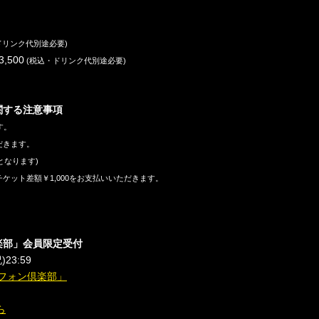
ドリンク代別途必要
)
3,500
(
税込・ドリンク代別途必要
)
関する注意事項
す。
だきます。
となります
)
チケット差額￥
1,000
をお支払いいただきます。
楽部」会員限定受付
祝
)23:59
フォン倶楽部」
ら