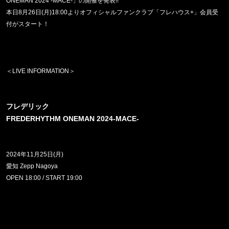
ONEMAN 2024 -MACE-
」の開催を発表
!!
本日
8
月
26
日
(
月
)18:00
よりオフィシャルファンクラブ「フレハウス
+
」会員受
付がスタート！
＜
LIVE INFORMATION
＞
フレデリック
FREDERHYTHM ONEMAN 2024-MACE-
2024
年
11
月
25
日
(
月
)
愛知
Zepp Nagoya
OPEN 18:00 / START 19:00