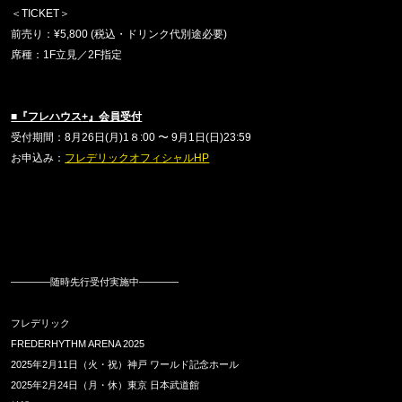
＜
TICKET
＞
前売り：
¥5,800 (
税込・ドリンク代別途必要
)
席種：1F立見／2F指定
■『フレハウス
+
』会員受付
受付期間：
8
月
26
日
(
月
)1
８
:00
〜
9
月
1
日
(
日
)23:59
お申込み：
フレデリックオフィシャルHP
――――随時先行受付実施中――――
フレデリック
FREDERHYTHM ARENA 2025
2
025
年
2
月
11
日（火・祝）神戸 ワールド記念ホール
2025
年
2
月
24
日（月・休）東京 日本武道館