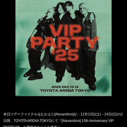
本日
ツアーファイナルをむかえた
[Alexandros]
が、
12月13日(土)・14日(日)の2
日間、TOYOTA ARENA TOKYOにて『[Alexandros] 15th Anniversary VIP