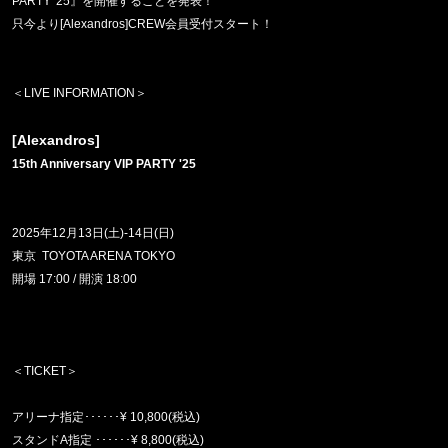
PARTY '25』を開催することを発表！
只今より
[Alexandros]CREW
会員受付スタート！
＜
LIVE INFORMATION
＞
[Alexandros]
15th Anniversary VIP PARTY '25
2025
年
12
月
13
日
(
土
)-14
日
(
日
)
東京
TOYOTA ARENA TOKYO
開場
17:00 /
開演
18:00
＜
TICKET
＞
アリーナ指定･･････
¥ 10,800(
税込
)
スタンド
A
指定 ･･････
¥ 8,800(
税込
)