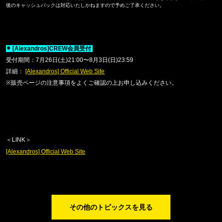
後のキャッシュバックは対応いたしかねますので予めご了承ください
。
⚫
︎
[Alexandros]CREW
会員受付
受付期間：
7
月
26
日
(
土
)21:00
〜
8
月
3
日
(
日
)23:59
詳細：
[Alexandros] Official Web Site
※
販売ページの注意事項をよくご確認の上お申し込みください。
＜
LINK
＞
[Alexandros] Official Web Site
その他のトピックスを見る