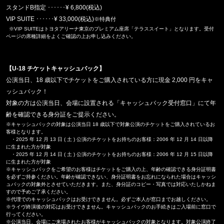
スタンド
B
指定 ･･････
¥ 6,800(
税込
)
VIP SUITE
･･････
¥ 33,000(
税込
)
※特典付
※
VIP
SUITEはトヨタアリーナ東京のプレミアム座席「テラススイート」となります。受付
ページの席種詳細をよくご確認の上お申し込みください。
【
U-18
チケットキャッシュバック】
公演当日、
18
歳以下でチケットをご購入されている方に現金
2,000
円をキャ
ッシュバック！
対象の方は公演当日、会場に設置される「キャッシュバック受付窓口」にて年
齢を確認できる身分証をご提示ください。
※キャッシュバックの対象は公演当日 18 歳以下で対象公演のチケットをご購入されているお
客様となります。
・2025 年 12 月 13 日 ( 土 ) 公演のチケットをお持ちのお客様：2006 年 12 月 14 日以降
に生まれた方が対象
・2025 年 12 月 14 日 ( 土 ) 公演のチケットをお持ちのお客様：2006 年 12 月 15 日以降
に生まれた方が対象
※キャッシュバックをご希望のお客様はチケットをご購入の上、年齢の確認できる身分証明書
を必ずご持参ください。年齢が確認できない、身分証明書をお忘れになられた場合はキャッシ
ュバックの対象外とさせていただきます。
また、身分証のコピー・写真では対応いたしかねま
すので予めご了承ください。
※代理でのキャッシュバックはお受けできません。必ずご本人が窓口までお越しください。
※ライヴ終演後の対応はお受けできません。キャッシュバックのお手続きはご入場前に窓口で
行ってください。
※公演当日、会場にご来場されたお客様がキャッシュバックの対象となります。対象公演終了