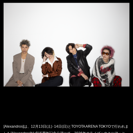
[Alexandros]
は、
12
月
13
日
(
土
)
･
14
日
(
日
)
とTOYOTA ARENA TOKYO
で行われま