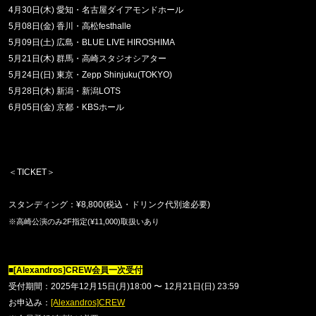
4
月
30
日
(
木
)
愛知・名古屋ダイアモンドホール
5
月
08
日
(
金
)
香川・高松
festhalle
5
月
09
日
(
土
)
広島・
BLUE LIVE HIROSHIMA
5
月
21
日
(
木
)
群馬・高崎スタジオシアター
5
月
24
日
(
日
)
東京・
Zepp Shinjuku(TOKYO)
5
月
28
日
(
木
)
新潟・新潟
LOTS
6
月
05
日
(
金
)
京都・
KBS
ホール
＜TICKET＞
スタンディング：
¥8,800(
税込・ドリンク代別途必要
)
※高崎公演のみ
2F
指定
(¥11,000)
取扱いあり
■
[Alexandros]CREW
会員一次受付
受付期間：2025年
12
月
15
日
(
月
)18:00
〜
12
月
21
日
(
日
) 23:59
お申込み：
[Alexandros]CREW