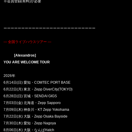
※会員登録(有料)が必要
ーーーーーーーーーーーーーーーーーーーーーーーーーー
― 全国
ライブハウスツアー ―
[Alexandros]
YOU ARE WELCOME TOUR
2026
年
6
月
14
日
(
日
)
愛知・
COMTEC PORT BASE
6
月
22
日
(
月
)
東京・
Zepp DiverCity(TOKYO)
6
月
28
日
(
日
)
宮城・
SENDAI GIGS
7
月
03
日
(
金
)
北海道・
Zepp Sapporo
7
月
09
日
(
木
)
神奈川・
KT Zepp Yokohama
7
月
22
日
(
水
)
大阪・
Zepp Osaka Bayside
7
月
30
日
(
木
)
愛知・
Zepp Nagoya
8
月
06
日
(
木
)
大阪・なんば
Hatch