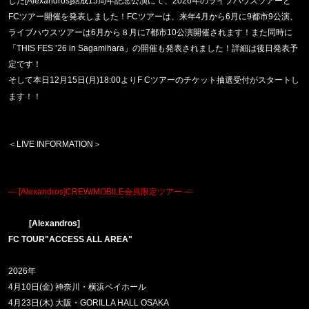
した
[Alexandros]
結成
15
周年記念公演にて、
2026
年のライブハウスツアーと
FC
ツアー開催を発表しました！
FC
ツアーは、来年
4
月から
6
月に
9
都市
9
公演、
ライブハウスツアーは
6
月から８月に
7
都市
10
公演開催されます！また同時に
「
THIS FES ’26 in Sagamihara
」の開催も発表されました！詳細は後日発表予
定です！
そして本日
12
月
15
日
(
月
)18:00
より
F C
ツアーのチケット抽選受付がスタートし
ます！！
＜
LIVE INFORMATION
＞
―
[Alexandros]CREW/MOBILE
会員限定ツアー ―
[Alexandros]
FC TOUR"ACCESS ALL AREA"
2026
年
4
月
10
日
(
金
)
神奈川・横浜ベイホール
4
月
23
日
(
木
)
大阪・
GORILLA HALL OSAKA