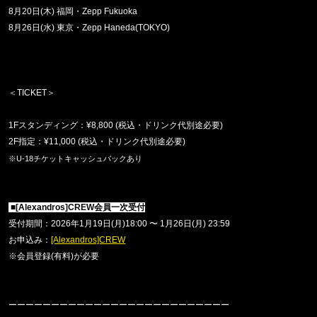
8
月
20
日
(
木
)
福岡・
Zepp Fukuoka
8
月
26
日
(
水
)
東京・
Zepp Haneda(TOKYO)
＜
TICKET
＞
1Fスタンディング：
¥8,800 (
税込・ドリンク代別途必要
)
2F
指定：
¥11,000 (
税込・ドリンク代別途必要
)
※
U-18
チケットキャッシュバックあり
■
[Alexandros]CREW
会員一次受付
受付期間：
2026
年
1
月
19
日
(
月
)18:00
〜
1
月
26
日
(
月
) 23:59
お申込み：
[Alexandros]CREW
※会員登録(有料)が必要
ーーーーーーーーーーーーーーーーーーーーーーーーーー