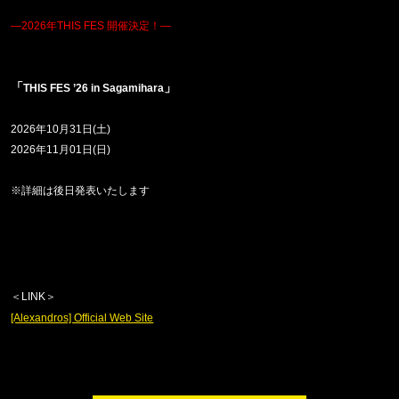
―
2026
年
THIS FES
開催決定！―
「
」
THIS FES ’26 in Sagamihara
2026
年
10
月
31
日
(
土
)
2026
年
11
月
01
日
(
日
)
※詳細は後日発表いたします
＜
LINK
＞
[Alexandros] Official Web Site