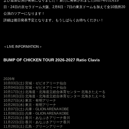
よび追加公演が発表になりました！ 新たに発表されました2027年の1月23
日・24日の京セラドーム大阪、2月6日・7日の東京ドームを加えて全10箇所20
公演のツアーになります！
詳細は後日発表予定となります。もう
しばらくお待ちください！
＜
LIVE INFORMATION
＞
BUMP OF CHICKEN TOUR 2026-2027 Ratio Clavis
2026
年
10
月
03
日
(
土
)
宮城・ゼビオアリーナ仙台
10
月
04
日
(
日
)
宮城・ゼビオアリーナ仙台
10
月
17
日
(
土
)
北海道・北海道立総合体育センター 北海きたえーる
10
月
18
日
(
日
)
北海道・北海道立総合体育センター 北海きたえーる
10
月
27
日
(
火
)
東京・有明アリーナ
10
月
28
日
(
水
)
東京・有明アリーナ
11
月
07
日
(
土
)
兵庫・
GLION ARENA KOBE
11
月
08
日
(
日
)
兵庫・
GLION ARENA KOBE
11
月
21
日
(
土
)
香川・あなぶきアリーナ香川
11
月
22
日
(
日
)
香川・あなぶきアリーナ香川
11
月
28
日
(
土
)
広島・グリーンアリーナ