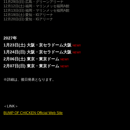
11
月
29
日
(
日
)
広島・グリーンアリーナ
12
月
12
日
(
土
)
福岡・マリンメッセ福岡
A
館
12
月
13
日
(
日
)
福岡・マリンメッセ福岡
A
館
12
月
19
日
(
土
)
愛知・
IG
アリーナ
12
月
20
日
(
日
)
愛知・
IG
アリーナ
2027
年
1
月
23
日
(
土
)
大阪・京セラドーム
大阪
NEW!!
1
月
24
日
(
日
)
大阪・京セラドーム大阪
NEW!!
2
月
06
日
(
土
)
東京・東京ドーム
NEW!!
2
月
07
日
(
日
)
東京・東京ドーム
NEW!!
※詳細は、後日発表となります。
＜
LINK
＞
BUMP OF CHICKEN Official Web Site