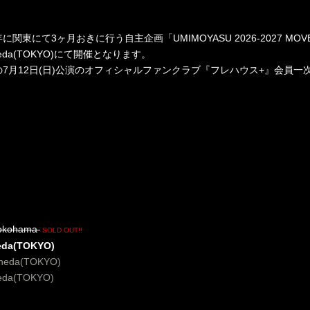
年に関東にて
3
ヶ月おきに行う自主企画「
UMIMOYASU 2026-2027 MOV
eda(TOKYO)
にて開催となります。
の
7
月
12
日
(
日
)
公演のオフィシャルファンクラブ『フレハウス
+
』会員一
Yokohama
SOLD OUT!!
eda(TOKYO)
neda(TOKYO)
eda(TOKYO)