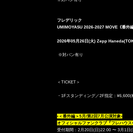
フレデリック
UMIMOYASU 2026-2027 MOVE
《番外
2026
年
05
月
26
日(火)
Zepp Haneda(T
※対バン有り
＜
TICKET
＞
・
1F
スタンディング／
2F
指定：
¥6,600(
▪︎
＜番外編＞
5
月
/
第
2
回
7
月公演対象
▪︎
オフィシャルファンクラブ『フレハウス
受付期間：
2
月
20
日
(
日
)22:00
〜
3
月
1
日
(