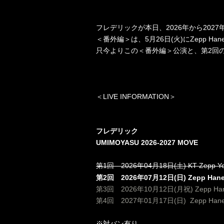
フレデリックが本日、
2026
年から
2027
＜番外編＞は、
5
月
26
日
(
火
)
に
Zepp Han
只今よりこの＜番外編＞公演と、第
2
回
＜
LIVE INFORMATION
＞
フレデリック
UMIMOYASU 2026-2027 MOVE
第
1
回
2026
年
04
月
18
日(土)
KT Zepp 
第
2
回
2026
年
07
月
12
日(日)
Zepp Han
第
3
回
2026
年
10
月
12
日(月祝)
Zepp Ha
第
4
回
2027
年
01
月
17
日(日)
Zepp Han
※対バン有り