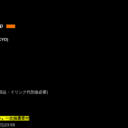
編》
NEW!!
OKYO)
税込・ドリンク代別途必要
)
+
』一次抽選受付
日
)23:59