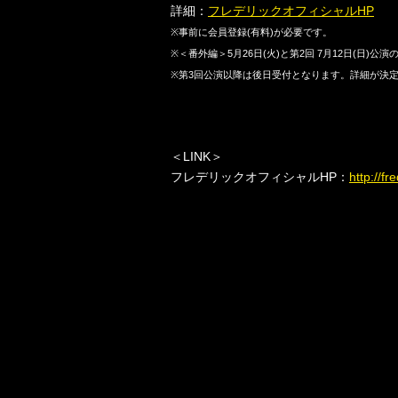
詳細：
フレデリックオフィシャルHP
※
事前に会員登録
(
有料
)
が必要です。
※
＜番外編＞
5
月
26
日
(
火
)
と第
2
回
7
月
12
日
(
日
)
公演
※
第
3
回公演以降は後日受付となります。詳細が決
＜
LINK
＞
フレデリックオフィシャル
HP
：
http://fr