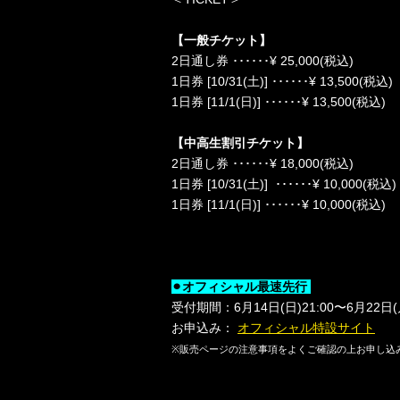
【一般チケット】
2
日通し券 ･･････
¥ 25,000(
税込
)
1
日券
[10/31(
土
)]
･･････
¥ 13,500(
税込
)
1
日券
[11/1(
日
)]
･･････
¥ 13,500(
税込
)
【中高生割引チケット】
2
日通し券 ･･････
¥ 18,000(
税込
)
1
日券
[10/31(
土
)]
･･････
¥ 10,000(
税込
)
1
日券
[11/1(
日
)]
･･････
¥ 10,000(
税込
)
⚫
オフィシャル最速先行
受付期間：
6
月
14
日
(
日
)21:00
〜
6
月
22
日
(
お申込み：
オフィシャル特設サイト
※
販売ページの注意事項をよくご確認の上お申し込