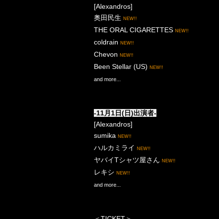
[Alexandros]
奥田民生
NEW!!
THE ORAL CIGARETTES
NEW!!
coldrain
NEW!!
Chevon
NEW!!
Been Stellar (US)
NEW!!
and more...
-11
月
1
日
(日
)
出演者
-
[Alexandros]
sumika
NEW!!
ハルカミライ
NEW!!
ヤバイ
T
シャツ屋さん
NEW!!
レキシ
NEW!!
and more...
＜
TICKET
＞