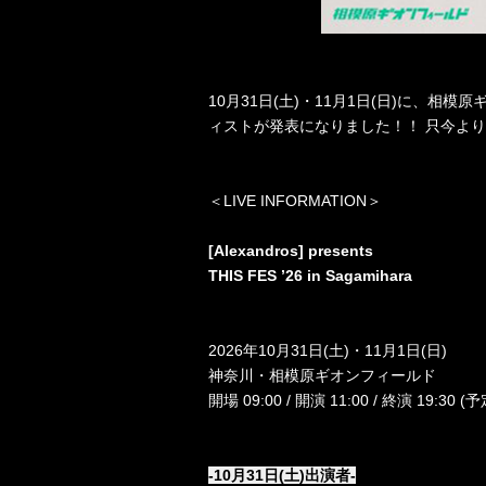
10
月
31
日
(
土
)
・
11
月
1
日
(
日
)
に、相模原
ィストが発表になりました！！ 只今よ
＜
LIVE INFORMATION
＞
[Alexandros] presents
THIS FES ’26 in Sagamihara
2026
年
10
月
31
日
(
土
)
・
11
月
1
日
(
日
)
神奈川・
相模原ギオンフィールド
開場
09:00 /
開演
11:00 /
終演
19:30 (
予
-10
月
31
日
(
土
)
出演者
-