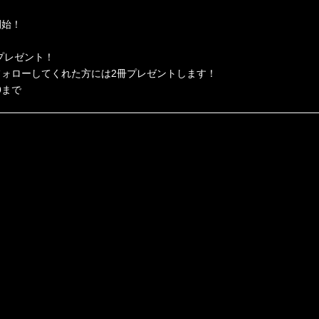
開始！
プレゼント！
s_Incをフォローしてくれた方には2冊プレゼントします！
9まで